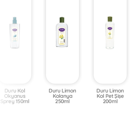
Duru Kol
Duru Limon
Duru Limon
Okyanus
Kolanya
Kol Pet Şişe
Sprey 150ml
250ml
200ml