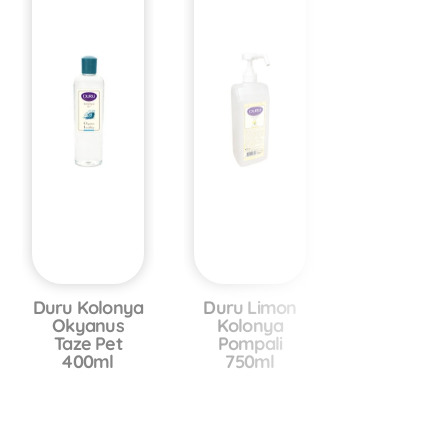
Duru Kolonya
Duru Limon
Okyanus
Kolonya
Taze Pet
Pompali
400ml
750ml