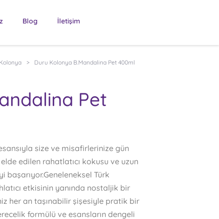
z
Blog
İletişim
Kolonya
>
Duru Kolonya B.Mandalina Pet 400ml
andalina Pet
sansıyla size ve misafirlerinize gün
 elde edilen rahatlatıcı kokusu ve uzun
eyi başarıyor.Geneleneksel Türk
latıcı etkisinin yanında nostaljik bir
z her an taşınabilir şişesiyle pratik bir
erecelik formülü ve esansların dengeli